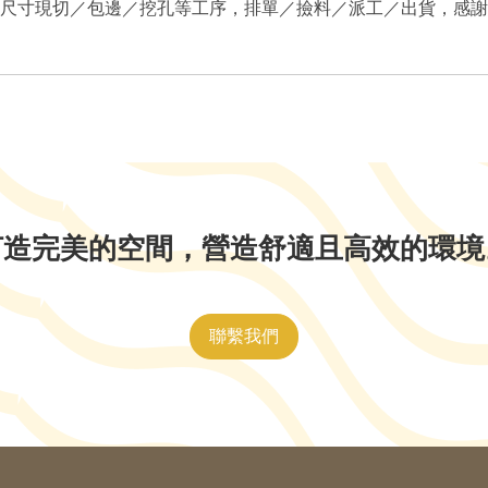
尺寸現切／包邊／挖孔等工序，排單／撿料／派工／出貨，感謝
打造完美的空間，營造舒適且高效的環境
聯繫我們