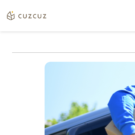
配
運
費
送
計
地
算
區
及
|
安
cuzcuz
裝
注
3D
意
視
事
覺
項