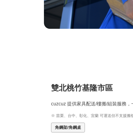
化
訂
做
家
具
平
雙北桃竹基隆市區
台
cuzcuz 提供家具配送/樓搬/組裝服
※ 苗栗、台中、彰化、宜蘭 可運送但不支援搬
角鋼架/角鋼桌