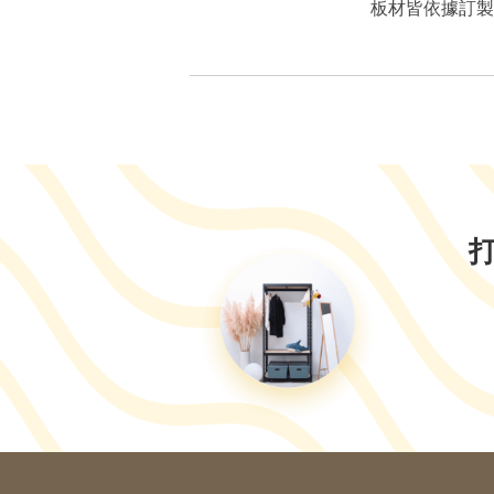
板材皆依據訂製