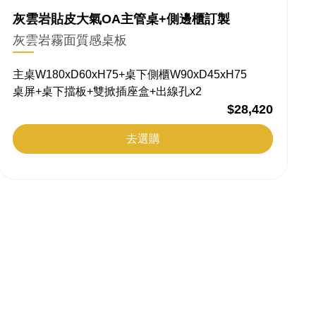
灰雲岩貼皮大氣OA主管桌+側邊櫃訂製
灰雲岩霧面質感桌板
主桌W180xD60xH75+桌下側櫃W90xD45xH75
桌屏+桌下擋板+雙掀插座盒+出線孔x2
$28,420
去選購