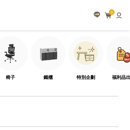
0
首頁
所有產品
L桌/主管桌/側櫃
工業風主管桌
椅子
鐵櫃
特別企劃
福利品