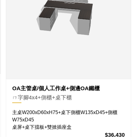
OA主管桌/個人工作桌+側邊OA鐵櫃
ㄇ字腳4x4+側櫃+桌下櫃
主桌W200xD60xH75+桌下側櫃W135xD45+側櫃
W75xD45
桌屏+桌下擋板+雙掀插座盒
$36,430