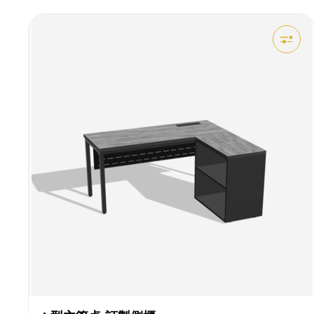
風
主
管
桌
|
cuzcuz
3D
視
覺
化