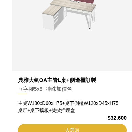
典雅大氣OA主管L桌+側邊櫃訂製
ㄇ字腳5x5+特殊加價色
主桌W180xD60xH75+桌下側櫃W120xD45xH75
桌屏+桌下擋板+雙掀插座盒
$32,600
去選購