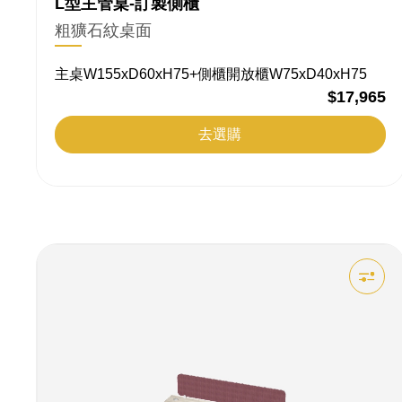
L型主管桌-訂製側櫃
訂
粗獷石紋桌面
做
主桌W155xD60xH75+側櫃開放櫃W75xD40xH75
$17,965
家
去選購
具
平
台