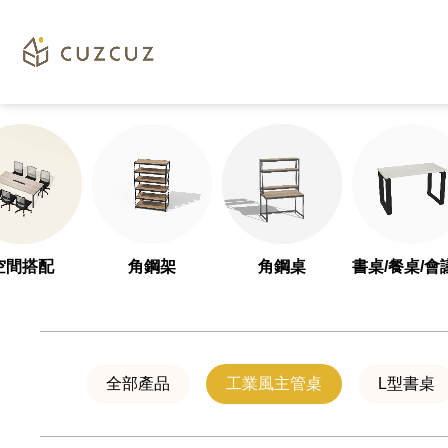
客
L
製
桌/
化
主
設
管
計，
全
桌/
方
側
空間搭配
角鋼架
角鋼桌
書桌/餐桌/會
位
櫃
專
工
業
全部產品
工業風主管桌
L型書桌
服
業
務