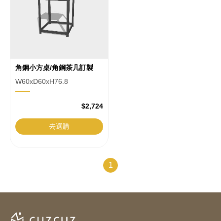
視
覺
化
訂
角鋼小方桌/角鋼茶几訂製
做
W60xD60xH76.8
家
具
$2,724
平
去選購
台
1