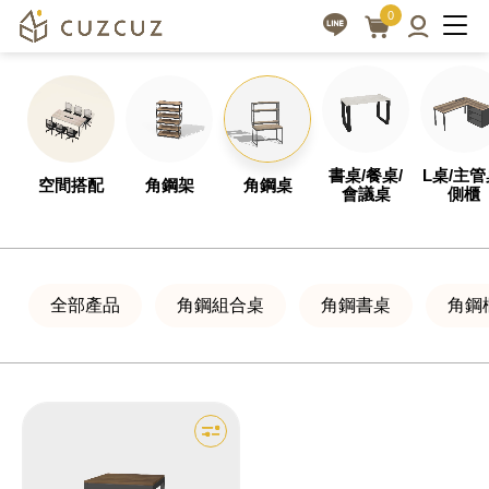
角
客
0
製
鋼
化
桌
設
角
計，
鋼
全
書桌/餐桌/
L桌/主管
空間搭配
角鋼架
角鋼桌
茶
會議桌
側櫃
方
几/
位
小
專
業
全部產品
角鋼組合桌
角鋼書桌
角鋼
方
服
桌
務
|
cuzcuz
3D