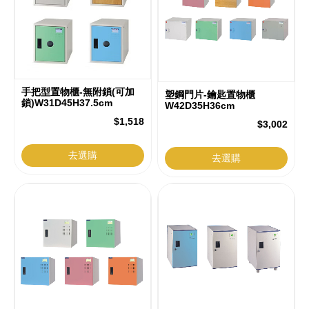
訂
做
家
具
手把型置物櫃-無附鎖(可加
塑鋼門片-鑰匙置物櫃
平
鎖)W31D45H37.5cm
W42D35H36cm
台
$1,518
$3,002
去選購
去選購