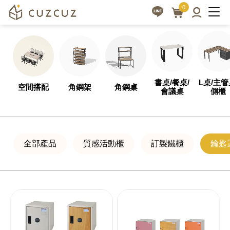
鐵
客
0
製
櫃
化
鑰
設
匙
計，
置
全
書桌/餐桌/
L桌/主管
空間搭配
角鋼架
角鋼桌
物
會議桌
側櫃
方
櫃
位
|
專
業
全部產品
質感活動櫃
訂製鐵櫃
鑰匙
cuzcuz
服
3D
務
視
覺
化