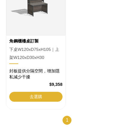
訂
做
家
具
角鋼櫃檯桌訂製
平
下桌W120xD75xH105｜上
台
架W120xD30xH30
封板提供分隔空間，增加隱
私減少干擾
$9,358
去選購
1