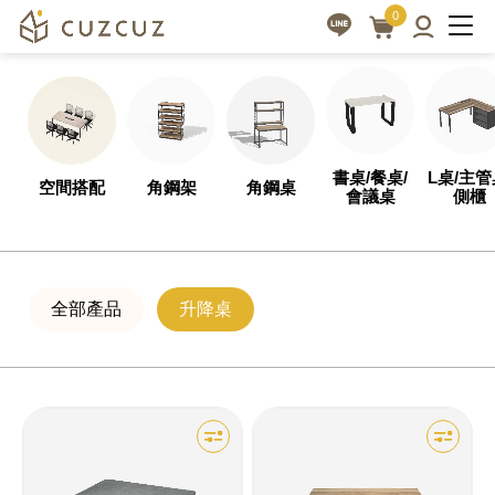
升
客
0
製
降
化
桌
設
升
計，
降
全
書桌/餐桌/
L桌/主管
空間搭配
角鋼架
角鋼桌
桌
會議桌
側櫃
方
|
位
cuzcuz
專
業
全部產品
升降桌
3D
服
視
務
覺
化
訂