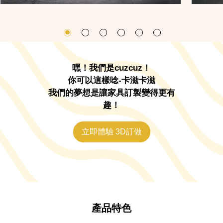
具
平
台
嘿！我們是cuzcuz！
你可以這樣唸-卡滋卡滋
我們的夢想是讓家具訂製變得更有
趣！
立即體驗 3D訂做
產品特色