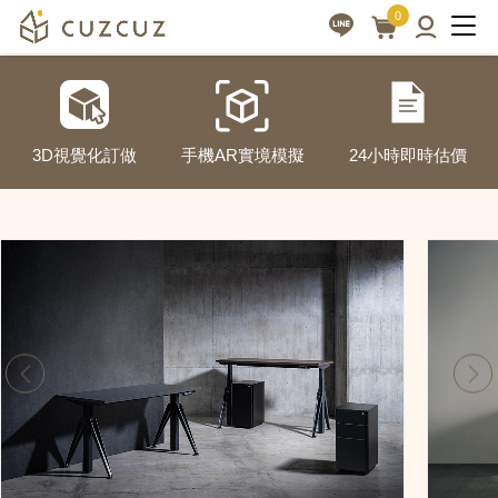
0
升
客
製
降
化
桌
3D視覺化訂做
手機AR實境模擬
24小時即時估價
設
|
計，
cuzcuz
全
3D
方
視
位
覺
專
業
化
服
訂
務
做
家