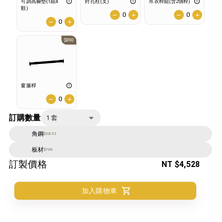
可調高腳墊(1組4
封孔柱(支)
吊衣桿組(含2側桿)
顆)
0
0
0
$890
窗簾桿
0
訂購數量
1
套
角鋼
$3,822
板材
$706
訂製價格
NT
$4,528
加入購物車