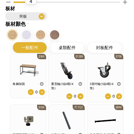
4
板材
夾板
板材顏色
*
一般配件
桌類配件
封板配件
$300
$1200
$750
角鋼加固
重型輪(1組4顆/4
3英吋輪(1組4顆/4
煞)
煞)
0
0
0
$320
尺寸計
$890