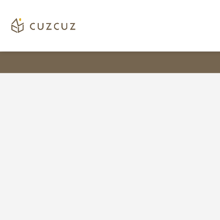
客
三
製
層
化
兩
設
格
計，
全
小
方
鞋
位
架
專