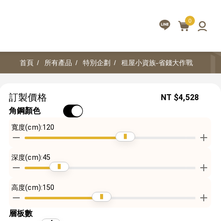
0
首頁
所有產品
特別企劃
租屋小資族-省錢大作戰
訂製價格
NT
$4,528
角鋼顏色
寬度(cm):
120
深度(cm):
45
高度(cm):
150
層板數