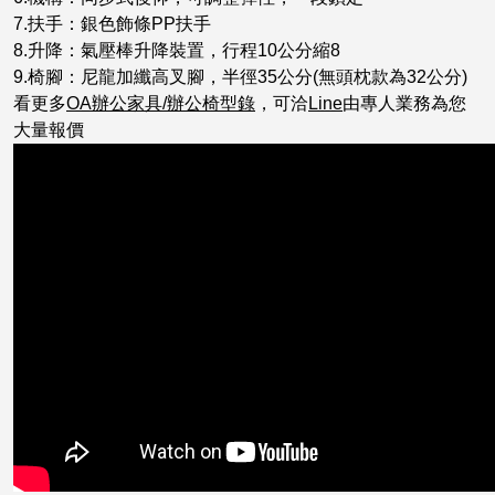
7.扶手：銀色飾條PP扶手
8.升降：氣壓棒升降裝置，行程10公分縮8
9.椅腳：尼龍加纖高叉腳，半徑35公分(無頭枕款為32公分)
看更多
OA辦公家具/辦公椅型錄
，可洽
Line
由專人業務為您
大量報價