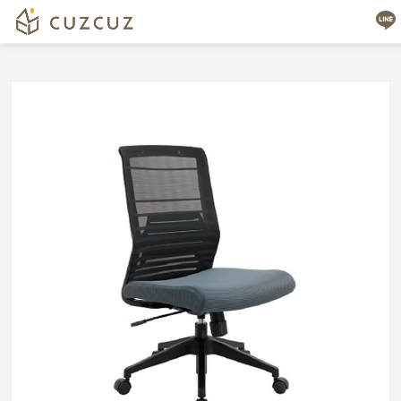
RI
客
製
瑞
化
愛
設
網
計，
椅
全
|
方
cuzcuz
位
3D
專
業
視
服
覺
務
化
訂