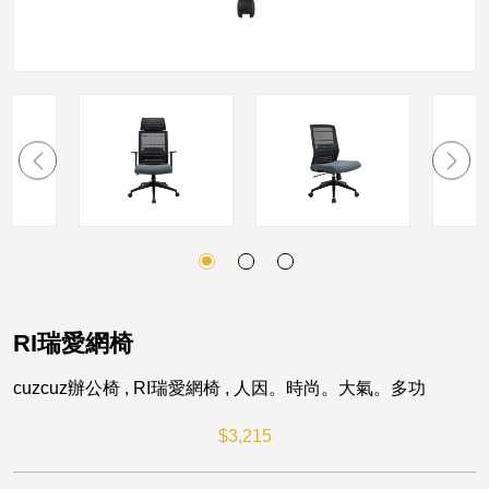
做
家
具
平
台
RI瑞愛網椅
cuzcuz辦公椅 , RI瑞愛網椅 , 人因。時尚。大氣。多功
$
3,215