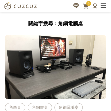
|
3D
0
線
cuzcuz
上
3D
關鍵字搜尋：角鋼電腦桌
家
視
具
覺
訂
化
製
訂
讓
做
生
活
家
更
具
美
平
好
台
角鋼桌
角鋼書桌
角鋼電腦桌