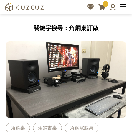
|
3D
0
線
cuzcuz
上
3D
關鍵字搜尋：角鋼桌訂做
家
視
具
覺
訂
化
製
訂
讓
做
生
活
家
更
具
美
平
好
台
角鋼桌
角鋼書桌
角鋼電腦桌